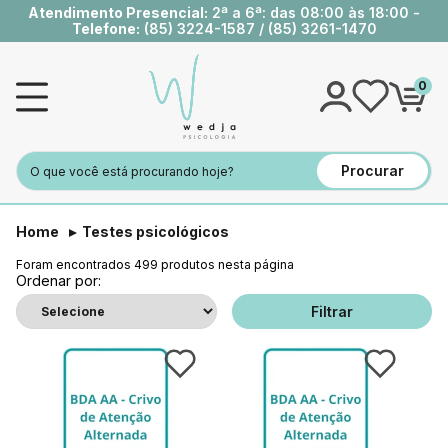
Atendimento Presencial:
2ª a 6ª: das 08:00 às 18:00 -
Telefone:
(85) 3224-1587
/
(85) 3261-1470
0
Procurar
Home
Testes psicológicos
Foram encontrados
499
produtos nesta página
Ordenar por:
Filtrar