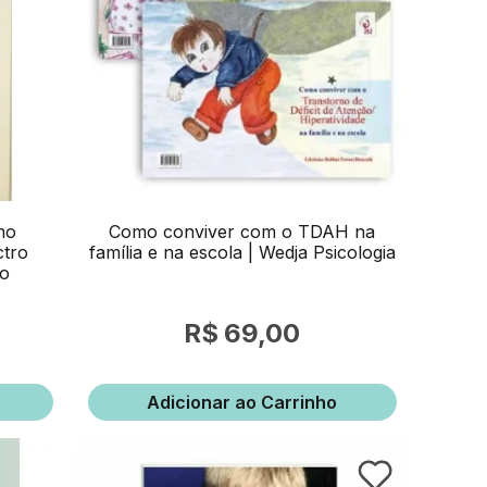
mo
Como conviver com o TDAH na
ctro
família e na escola | Wedja Psicologia
no
69,00
Adicionar ao Carrinho