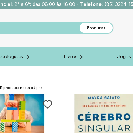
ncial:
2ª a 6ª: das 08:00 às 18:00 -
Telefone:
(85) 3224-1
Procurar
icológicos
Livros
Jogos
11
produtos nesta página