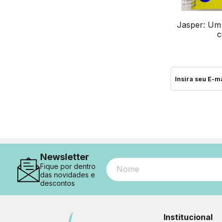
Jasper: Um
c
Newsletter
Fique por dentro
das novidades e
descontos
Institucional