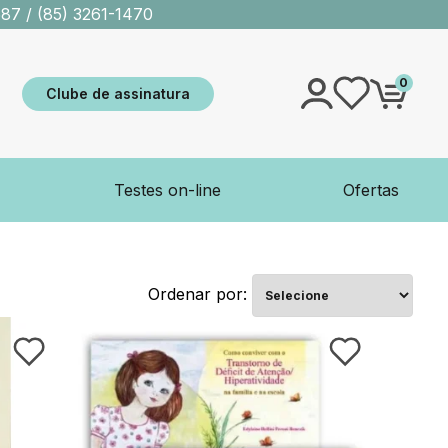
587
/
(85) 3261-1470
0
Clube de assinatura
Testes on-line
Ofertas
Ordenar por: