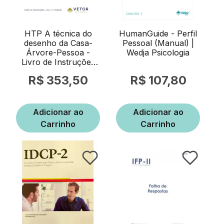
HTP A técnica do
HumanGuide - Perfil
desenho da Casa-
Pessoal (Manual) |
Árvore-Pessoa -
Wedja Psicologia
Livro de Instruções
Vol.01
353,50
107,80
Adicionar ao
Adicionar ao
Carrinho
Carrinho