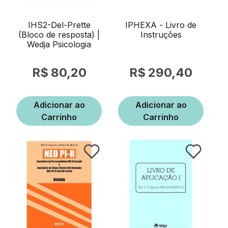
IHS2-Del-Prette
IPHEXA - Livro de
(Bloco de resposta) |
Instruções
Wedja Psicologia
80,20
290,40
Adicionar ao
Adicionar ao
Carrinho
Carrinho