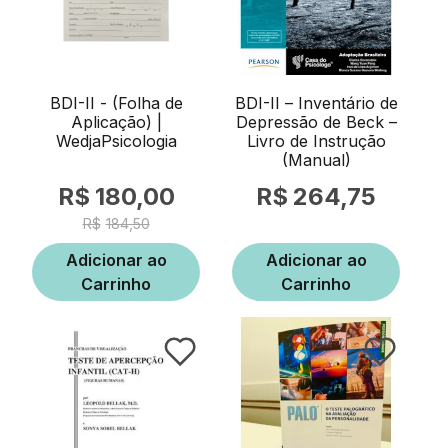
BDI-II - (Folha de
BDI-II – Inventário de
Aplicação) |
Depressão de Beck –
WedjaPsicologia
Livro de Instrução
(Manual)
180,00
264,75
184,50
Adicionar ao
Adicionar ao
Carrinho
Carrinho