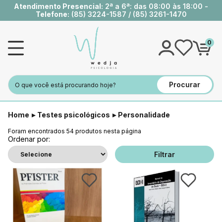
Atendimento Presencial:
2ª a 6ª: das 08:00 às 18:00 -
Telefone:
(85) 3224-1587
/
(85) 3261-1470
0
Procurar
Home
Testes psicológicos
Personalidade
Foram encontrados
54
produtos nesta página
Ordenar por:
Filtrar