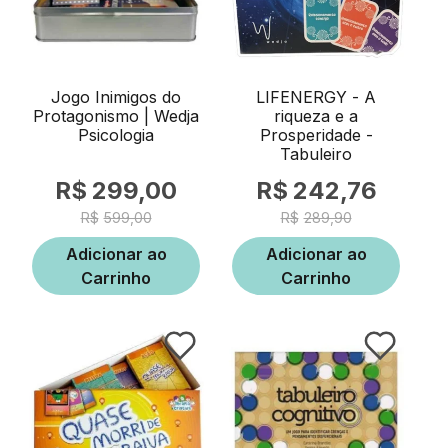
Jogo Inimigos do
LIFENERGY - A
Protagonismo | Wedja
riqueza e a
Psicologia
Prosperidade -
Tabuleiro
299,00
242,76
599,00
289,90
Adicionar ao
Adicionar ao
Carrinho
Carrinho