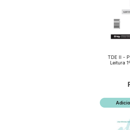
TDE II - 
Leitura 1
Adici