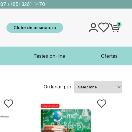
587
/
(85) 3261-1470
0
Clube de assinatura
Testes on-line
Ofertas
Ordenar por: