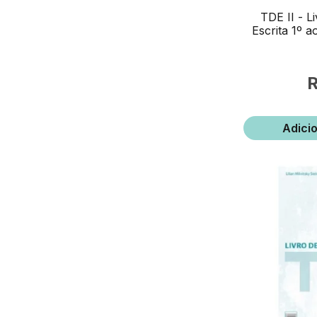
TDE II - L
Escrita 1º a
Adici