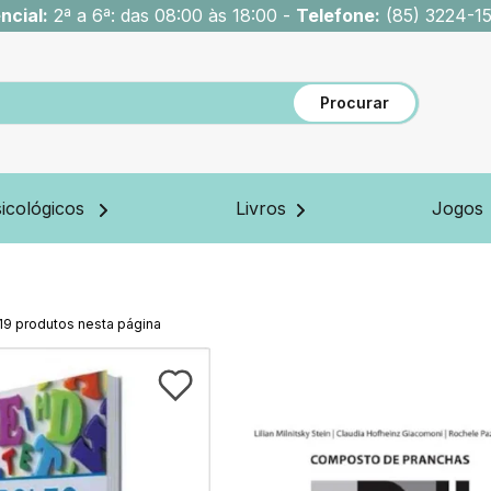
ncial:
2ª a 6ª: das 08:00 às 18:00 -
Telefone:
(85) 3224-1
Procurar
icológicos
Livros
Jogos
19
produtos nesta página