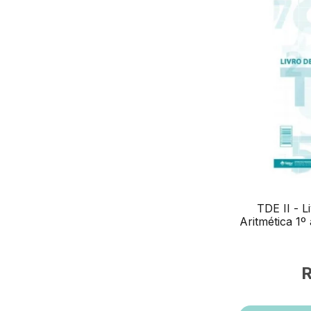
TDE II - L
Aritmética 1º