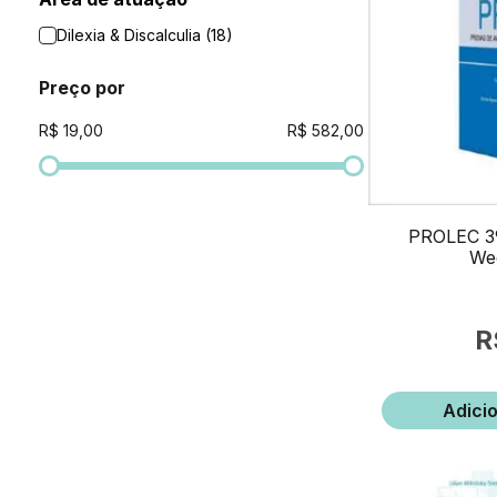
Dilexia & Discalculia (18)
Preço por
PROLEC 3º
Wed
Adici