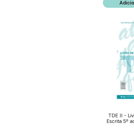
Adici
TDE II - Li
Escrita 5º a