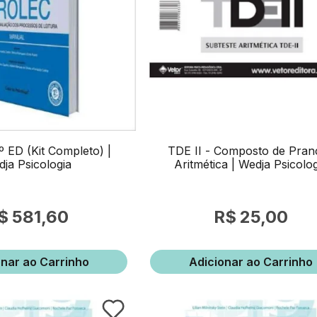
 ED (Kit Completo) |
TDE II - Composto de Pran
ja Psicologia
Aritmética | Wedja Psicolo
581,60
25,00
onar ao Carrinho
Adicionar ao Carrinho