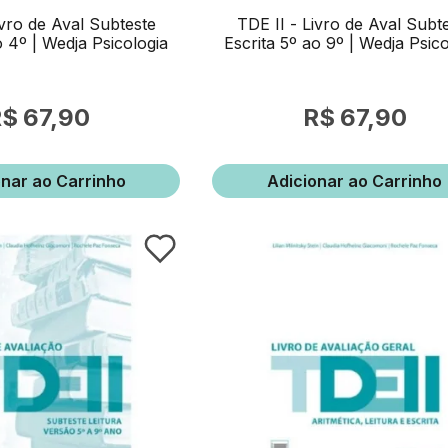
ivro de Aval Subteste
TDE II - Livro de Aval Subt
o 4º | Wedja Psicologia
Escrita 5º ao 9º | Wedja Psico
67,90
67,90
onar ao Carrinho
Adicionar ao Carrinho