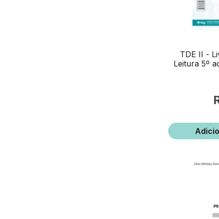
TDE II - L
Leitura 5º a
Adici