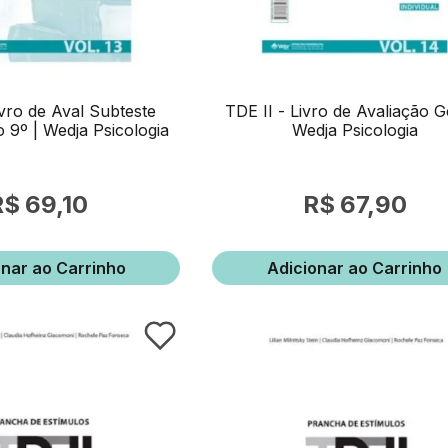
ivro de Aval Subteste
TDE II - Livro de Avaliação Ge
o 9º | Wedja Psicologia
Wedja Psicologia
69,10
67,90
onar ao Carrinho
Adicionar ao Carrinho