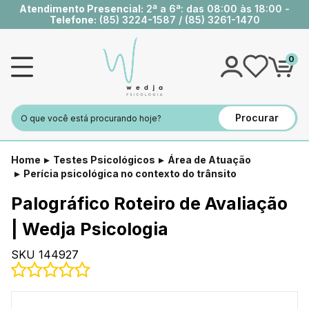
Atendimento Presencial:
2ª a 6ª: das 08:00 às 18:00 -
Telefone:
(85) 3224-1587
/
(85) 3261-1470
0
Procurar
Home
Testes Psicológicos
Área de Atuação
Perícia psicológica no contexto do trânsito
Palográfico Roteiro de Avaliação
| Wedja Psicologia
SKU 144927