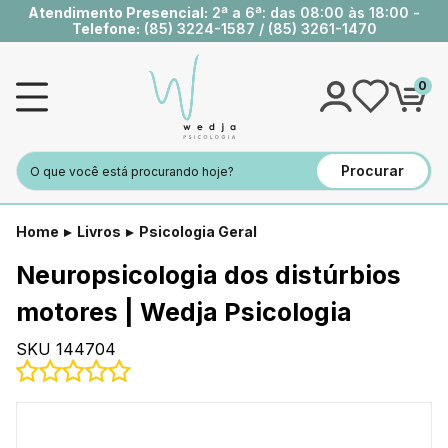
Atendimento Presencial:
2ª a 6ª: das 08:00 às 18:00 -
Telefone:
(85) 3224-1587
/
(85) 3261-1470
0
Procurar
Home
Livros
Psicologia Geral
Neuropsicologia dos distúrbios
motores | Wedja Psicologia
SKU 144704