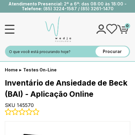
Atendimento Presencial:
2ª a 6ª: das 08:00 às 18:00 -
Telefone:
(85) 3224-1587
/
(85) 3261-1470
0
Procurar
Home
Testes On-Line
Inventário de Ansiedade de Beck
(BAI) - Aplicação Online
SKU 145570