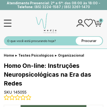
Atendimento Presencial:
2ª a 6ª: das 08:00 às 18:00 -
Telefone:
(85) 3224-1587
/
(85) 3261-1470
0
Procurar
Home
Testes Psicológicos
Organizacional
Homo On-line: Instruções
Neuropsicológicas na Era das
Redes
SKU 145055