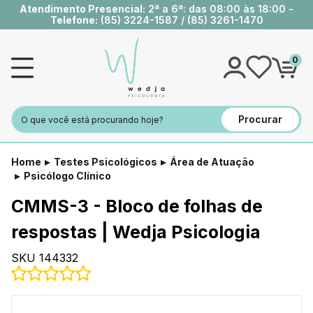
Atendimento Presencial:
2ª a 6ª: das 08:00 às 18:00 -
Telefone:
(85) 3224-1587
/
(85) 3261-1470
0
Procurar
Home
Testes Psicológicos
Área de Atuação
Psicólogo Clínico
CMMS-3 - Bloco de folhas de
respostas | Wedja Psicologia
SKU 144332