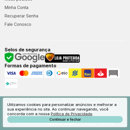
Minha Conta
Recuperar Senha
Fale Conosco
Selos de segurança
Formas de pagamento
Psicoclinica - Comercio Varejista de Livros e Testes Psicologicos
Utilizamos cookies para personalizar anúncios e melhorar a
sua experiência no site. Ao continuar navegando, você
Ltda, 23.553.910/0001-05, Rua João Carvalho, 800, sala505, CEP
concorda com a nossa
Política de Privacidade
.
60.140-140, Aldeota, Fortaleza/CE
Continuar e fechar
Desenvolvimento
Agência Catus
|
Tecnologia
Traycorp