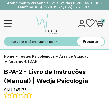
Atendimento Presencial:
2ª a 6ª: das 08:00 às 18:00 -
Telefone:
(85) 3224-1587
/
(85) 3261-1470
0
Procurar
Home
Testes Psicológicos
Área de Atuação
Autismo & TDAH
BPA-2 - Livro de Instruções
(Manual) | Wedja Psicologia
SKU 145175