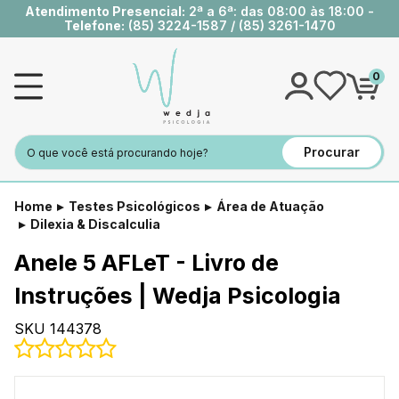
Atendimento Presencial:
2ª a 6ª: das 08:00 às 18:00 -
Telefone:
(85) 3224-1587
/
(85) 3261-1470
0
Procurar
Home
Testes Psicológicos
Área de Atuação
Dilexia & Discalculia
Anele 5 AFLeT - Livro de
Instruções | Wedja Psicologia
SKU 144378